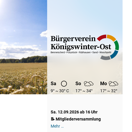
Sa
So
Mo
9° ~ 30° C
17° ~ 34°
17° ~ 32°
C
C
Sa. 12.09.2026 ab 16 Uhr
📝 Mitgliederversammlung